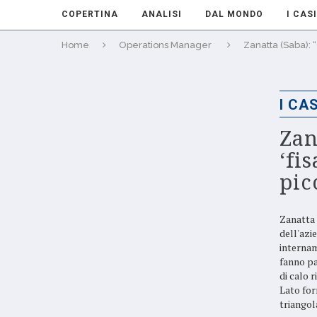
COPERTINA
ANALISI
DAL MONDO
I CASI
Home
Operations Manager
Zanatta (Saba): “
I CAS
Zan
‘fi
pic
Zanatta 
dell'azi
internam
fanno pa
di calo 
Lato for
triangol