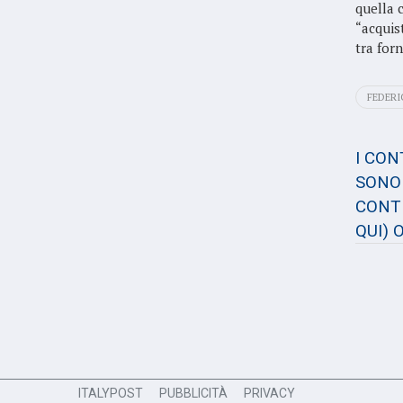
quella 
“acquis
tra forn
FEDER
I CO
SONO 
CONTE
QUI)
O
ITALYPOST
PUBBLICITÀ
PRIVACY