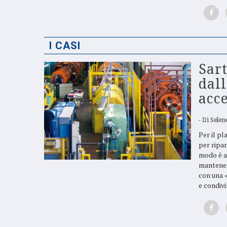
I CASI
Sart
dall
acce
Di
Selene
Per il pl
per ripar
modo è an
mantener
con una «
e condivi