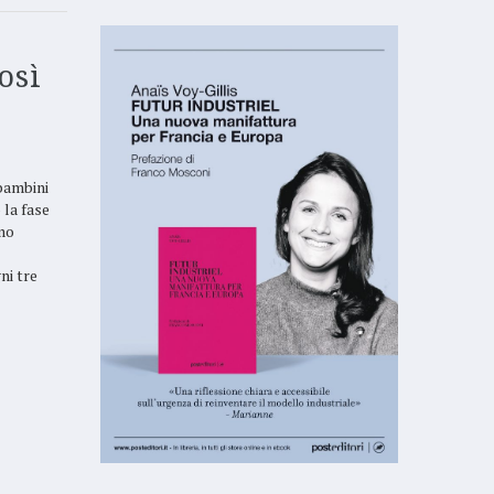
osì
bambini
 la fase
amo
ni tre