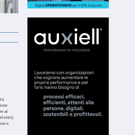
tta
sione
e ai
storici)
one e