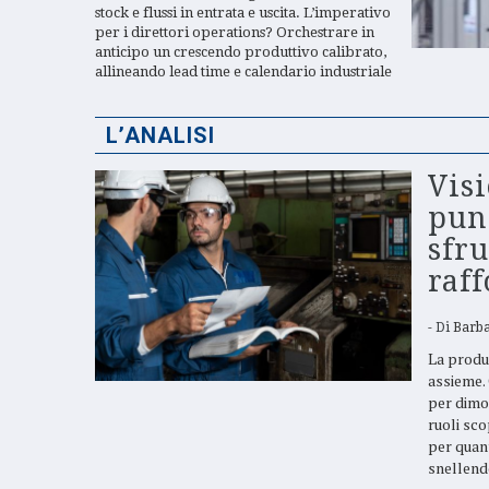
stock e flussi in entrata e uscita. L’imperativo
per i direttori operations? Orchestrare in
anticipo un crescendo produttivo calibrato,
allineando lead time e calendario industriale
L’ANALISI
Visi
punt
sfru
raff
Di
Barba
La produz
assieme. 
per dimo
ruoli sco
per quant
snellend