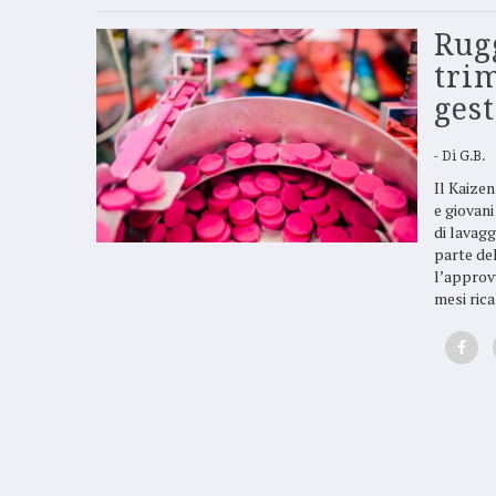
Rug
trim
gest
Di
G.B.
Il Kaize
e giovani
di lavag
parte del
l’approvv
mesi rica