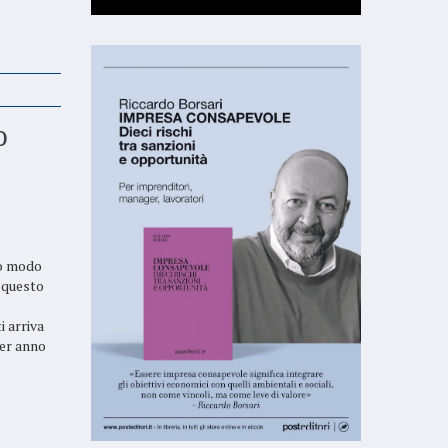
o
co modo
n questo
i arriva
per anno