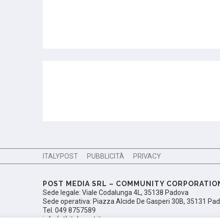
ITALYPOST
PUBBLICITÀ
PRIVACY
POST MEDIA SRL – COMMUNITY CORPORATIO
Sede legale: Viale Codalunga 4L, 35138 Padova
Sede operativa: Piazza Alcide De Gasperi 30B, 35131 Pa
Tel. 049 8757589
info (at) italypost.it