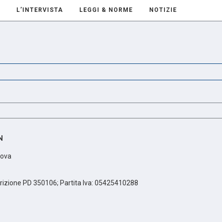
L’INTERVISTA
LEGGI & NORME
NOTIZIE
N
dova
scrizione PD 350106; Partita Iva: 05425410288