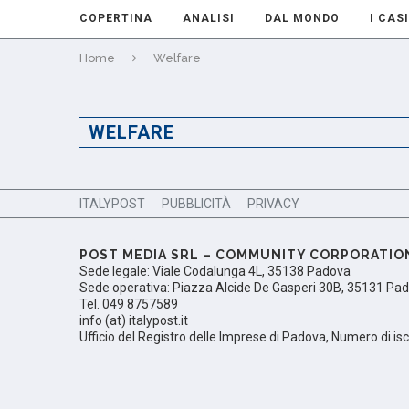
COPERTINA
ANALISI
DAL MONDO
I CASI
Home
Welfare
WELFARE
ITALYPOST
PUBBLICITÀ
PRIVACY
POST MEDIA SRL – COMMUNITY CORPORATIO
Sede legale: Viale Codalunga 4L, 35138 Padova
Sede operativa: Piazza Alcide De Gasperi 30B, 35131 Pa
Tel. 049 8757589
info (at) italypost.it
Ufficio del Registro delle Imprese di Padova, Numero di i