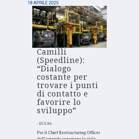
18 APRILE 2025
Camilli
(Speedline):
“Dialogo
costante per
trovare i punti
di contatto e
favorire lo
sviluppo”
Di
S.Se.
Per il Chief Restructuring Officer
dell’azienda veneziana le sigle