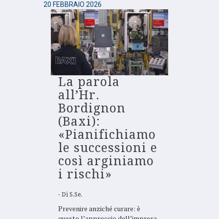
20 FEBBRAIO 2026
La parola
all’Hr.
Bordignon
(Baxi):
«Pianifichiamo
le successioni e
così arginiamo
i rischi»
Di
S.Se.
Prevenire anziché curare: è
questo l’approccio dell’impresa