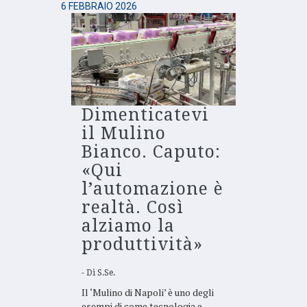
6 FEBBRAIO 2026
Dimenticatevi
il Mulino
Bianco. Caputo:
«Qui
l’automazione è
realtà. Così
alziamo la
produttività»
Di
S.Se.
Il ‘Mulino di Napoli’ è uno degli
esempi di come tecnologia e