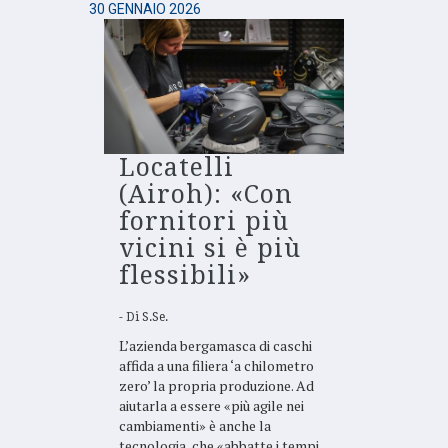
30 GENNAIO 2026
Locatelli
(Airoh): «Con
fornitori più
vicini si è più
flessibili»
Di
S.Se.
L’azienda bergamasca di caschi
affida a una filiera ‘a chilometro
zero’ la propria produzione. Ad
aiutarla a essere «più agile nei
cambiamenti» è anche la
tecnologia, che «abbatte i tempi