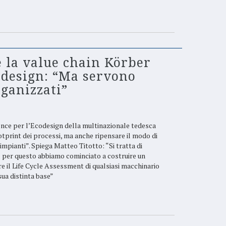
e la value chain Körber
o-design: “Ma servono
rganizzati”
lence per l’Ecodesign della multinazionale tedesca
otprint dei processi, ma anche ripensare il modo di
 impianti”. Spiega Matteo Titotto: “Si tratta di
n: per questo abbiamo cominciato a costruire un
e il Life Cycle Assessment di qualsiasi macchinario
sua distinta base”