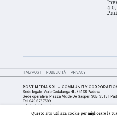
Inv
4.0,
Pmi
ITALYPOST
PUBBLICITÀ
PRIVACY
POST MEDIA SRL – COMMUNITY CORPORATIO
Sede legale: Viale Codalunga 4L, 35138 Padova
Sede operativa: Piazza Alcide De Gasperi 30B, 35131 Pa
Tel. 049 8757589
info (at) italypost.it
Ufficio del Registro delle Imprese di Padova, Numero di i
Questo sito utilizza cookie per migliorare la tu