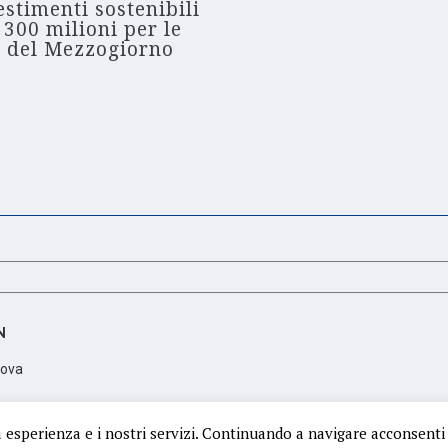
estimenti sostenibili
 300 milioni per le
 del Mezzogiorno
N
dova
scrizione PD 350106; Partita Iva: 05425410288
a esperienza e i nostri servizi. Continuando a navigare acconsenti 