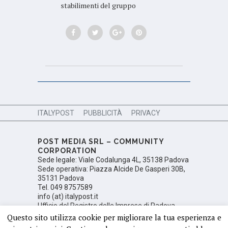
stabilimenti del gruppo
ITALYPOST
PUBBLICITÀ
PRIVACY
POST MEDIA SRL – COMMUNITY
CORPORATION
Sede legale: Viale Codalunga 4L, 35138 Padova
Sede operativa: Piazza Alcide De Gasperi 30B,
35131 Padova
Tel. 049 8757589
info (at) italypost.it
Ufficio del Registro delle Imprese di Padova,
Numero di iscrizione PD 350106; Partita Iva:
Questo sito utilizza cookie per migliorare la tua esperienza e
05425410288