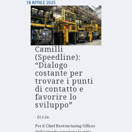
18 APRILE 2025
Camilli
(Speedline):
“Dialogo
costante per
trovare i punti
di contatto e
favorire lo
sviluppo”
Di
S.Se.
Per il Chief Restructuring Officer
dell’azienda veneziana le sigle