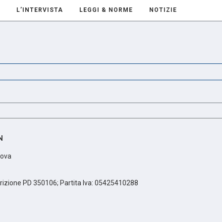
L’INTERVISTA
LEGGI & NORME
NOTIZIE
N
dova
scrizione PD 350106; Partita Iva: 05425410288