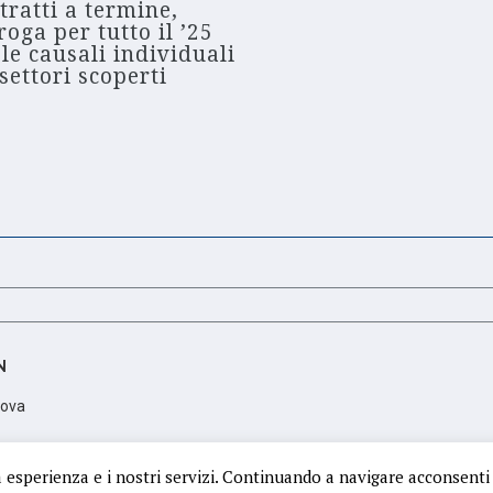
tratti a termine,
roga per tutto il ’25
 le causali individuali
settori scoperti
N
dova
scrizione PD 350106; Partita Iva: 05425410288
a esperienza e i nostri servizi. Continuando a navigare acconsenti 