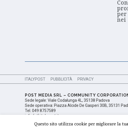
Con
pro
per
nei 
ITALYPOST
PUBBLICITÀ
PRIVACY
POST MEDIA SRL – COMMUNITY CORPORATIO
Sede legale: Viale Codalunga 4L, 35138 Padova
Sede operativa: Piazza Alcide De Gasperi 30B, 35131 Pa
Tel. 049 8757589
info (at) italypost.it
Ufficio del Registro delle Imprese di Padova, Numero di i
Questo sito utilizza cookie per migliorare la tu