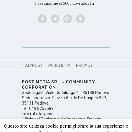
l'assunzione di 500 nuovi addetti
ITALYPOST
PUBBLICITÀ
PRIVACY
POST MEDIA SRL – COMMUNITY
CORPORATION
Sede legale: Viale Codalunga 4L, 35138 Padova
Sede operativa: Piazza Alcide De Gasperi 30B,
35131 Padova
Tel. 049 8757589
info (at) italypost.it
Ufficio del Registro delle Imprese di Padova,
Numero di iscrizione PD 350106; Partita Iva:
Questo sito utilizza cookie per migliorare la tua esperienza e
05425410288