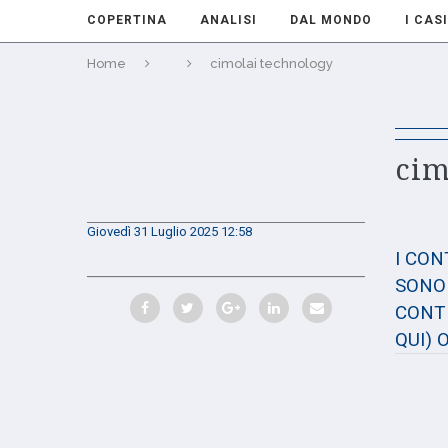
COPERTINA
ANALISI
DAL MONDO
I CASI
Home
cimolai technology
cim
Giovedì 31 Luglio 2025 12:58
I CO
SONO 
CONTE
QUI)
O