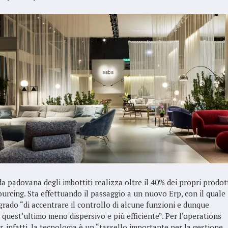
da padovana degli imbottiti realizza oltre il 40% dei propri prodot
ourcing. Sta effettuando il passaggio a un nuovo Erp, con il quale
 grado “di accentrare il controllo di alcune funzioni e dunque
 quest’ultimo meno dispersivo e più efficiente”. Per l’operations
, infatti, la tecnologia è un “tassello importante per la gestione