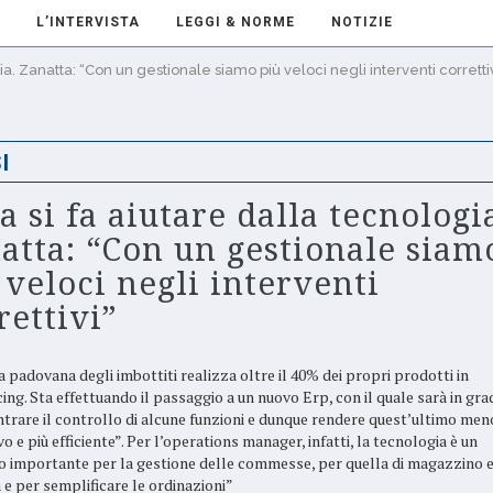
L’INTERVISTA
LEGGI & NORME
NOTIZIE
ia. Zanatta: “Con un gestionale siamo più veloci negli interventi correttiv
I
a si fa aiutare dalla tecnologi
atta: “Con un gestionale siam
 veloci negli interventi
rettivi”
a padovana degli imbottiti realizza oltre il 40% dei propri prodotti in
ing. Sta effettuando il passaggio a un nuovo Erp, con il quale sarà in gra
ntrare il controllo di alcune funzioni e dunque rendere quest’ultimo men
o e più efficiente”. Per l’operations manager, infatti, la tecnologia è un
o importante per la gestione delle commesse, per quella di magazzino 
a e per semplificare le ordinazioni”