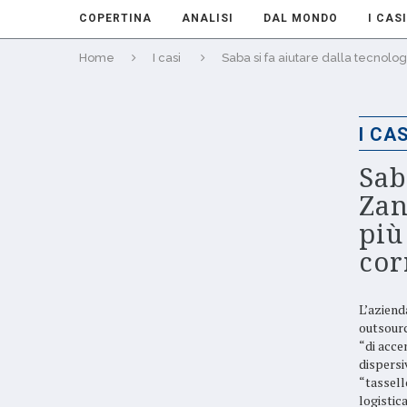
COPERTINA
ANALISI
DAL MONDO
I CASI
Home
I casi
Saba si fa aiutare dalla tecnolog
I CAS
Sab
Zan
più
cor
L’aziend
outsourc
“di acce
dispersiv
“tassell
logistic