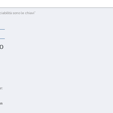
ciabilità sono le chiavi”
o
r:
un