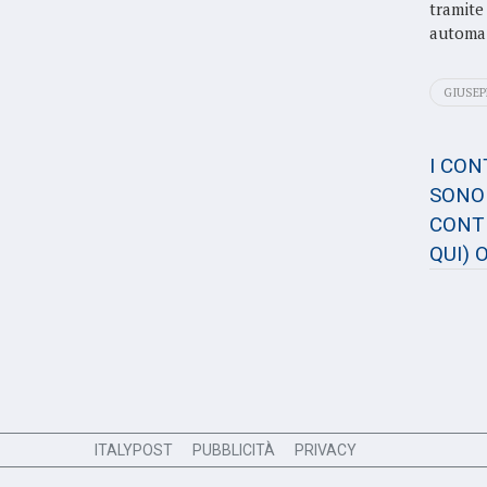
tramite
automaz
GIUSEP
I CO
SONO 
CONTE
QUI)
O
ITALYPOST
PUBBLICITÀ
PRIVACY