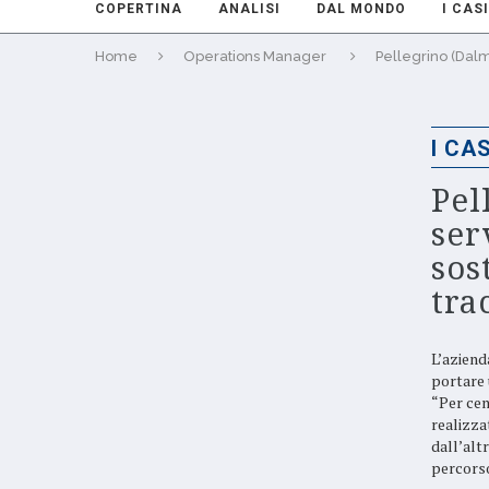
COPERTINA
ANALISI
DAL MONDO
I CASI
Home
Operations Manager
Pellegrino (Dalmi
I CAS
Pel
ser
sos
tra
L’aziend
portare 
“Per cen
realizza
dall’alt
percorso