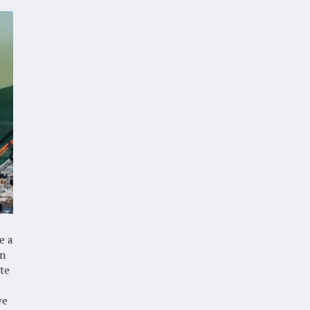
e a
in
te
ve