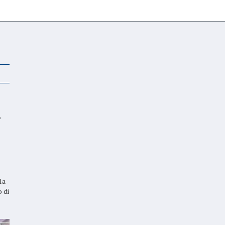
.
la
 di