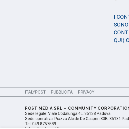
I CO
SONO 
CONTE
QUI)
O
ITALYPOST
PUBBLICITÀ
PRIVACY
POST MEDIA SRL – COMMUNITY CORPORATIO
Sede legale: Viale Codalunga 4L, 35138 Padova
Sede operativa: Piazza Alcide De Gasperi 30B, 35131 Pa
Tel. 049 8757589
info (at) italypost.it