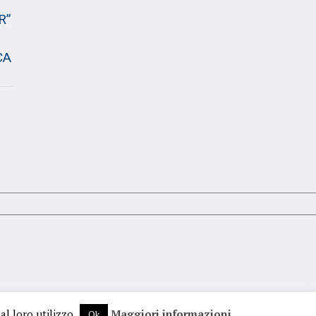
R”
CA
al loro utilizzo.
Maggiori informazioni
Ok