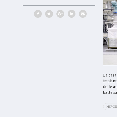
La casa
impiant
delle a
batteri
MERCE