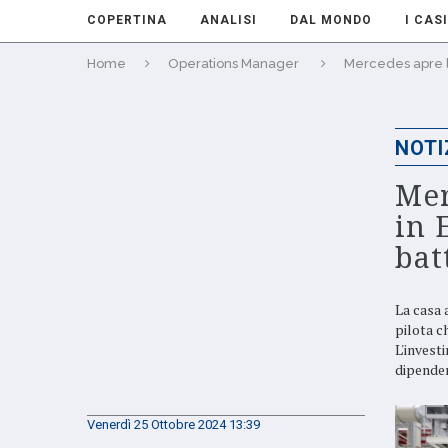
COPERTINA
ANALISI
DAL MONDO
I CASI
Home
Operations Manager
Mercedes apre la
NOTI
Mer
in 
bat
La casa 
pilota c
L'invest
dipenden
Venerdì 25 Ottobre 2024 13:39