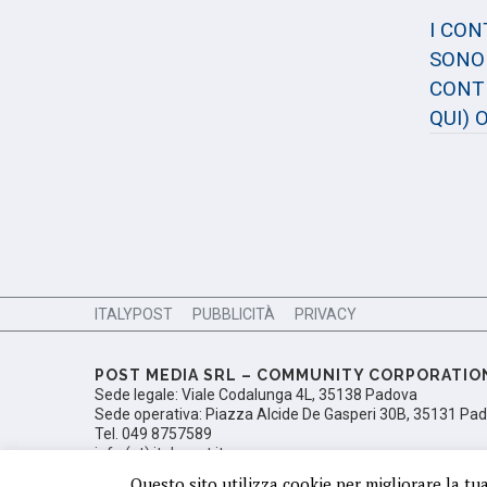
I CO
SONO 
CONTE
QUI)
O
ITALYPOST
PUBBLICITÀ
PRIVACY
POST MEDIA SRL – COMMUNITY CORPORATIO
Sede legale: Viale Codalunga 4L, 35138 Padova
Sede operativa: Piazza Alcide De Gasperi 30B, 35131 Pa
Tel. 049 8757589
info (at) italypost.it
Ufficio del Registro delle Imprese di Padova, Numero di i
Questo sito utilizza cookie per migliorare la tu