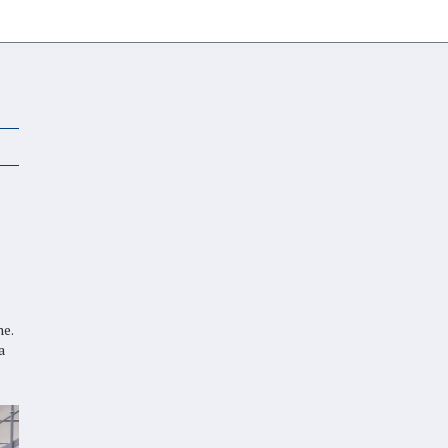
he.
a