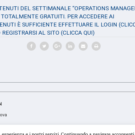
NTENUTI DEL SETTIMANALE “OPERATIONS MANAGE
TOTALMENTE GRATUITI. PER ACCEDERE AI
NUTI È SUFFICIENTE EFFETTUARE IL LOGIN
(CLIC
 REGISTRARSI AL SITO
(CLICCA QUI)
N
dova
scrizione PD 350106; Partita Iva: 05425410288
a esperienza e i nostri servizi. Continuando a navigare acconsenti 