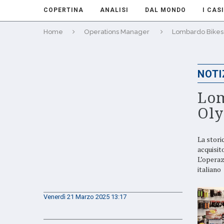
COPERTINA
ANALISI
DAL MONDO
I CASI
Home
Operations Manager
Lombardo Bikes 
NOTI
Lom
Ol
La stori
acquisit
L’operaz
italiano
Venerdì 21 Marzo 2025 13:17