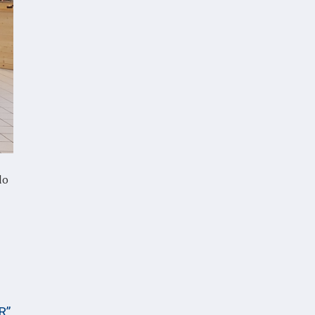
lo
R”