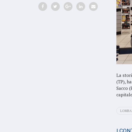
La stor
(TP), ha
Sacco (P
capital
LOMBA
I CO