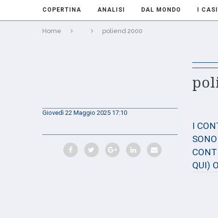
COPERTINA
ANALISI
DAL MONDO
I CASI
Home
poliend 2000
pol
Giovedì 22 Maggio 2025 17:10
I CO
SONO 
CONTE
QUI)
O