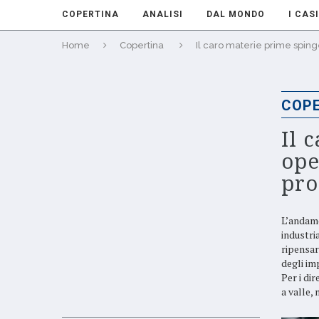
COPERTINA
ANALISI
DAL MONDO
I CASI
Home
Copertina
Il caro materie prime spinge 
COPE
Il 
ope
pro
L’andame
industria
ripensare
degli im
Per i di
a valle,