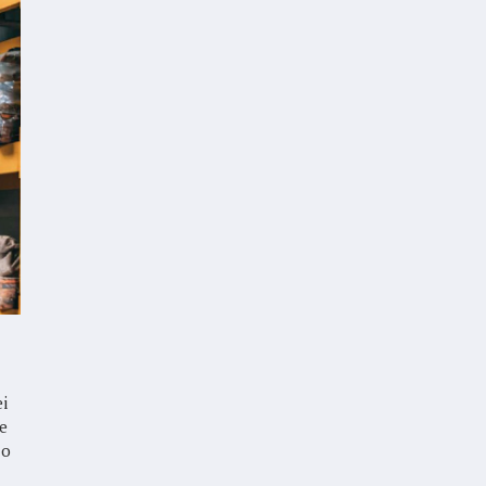
ei
e
zo