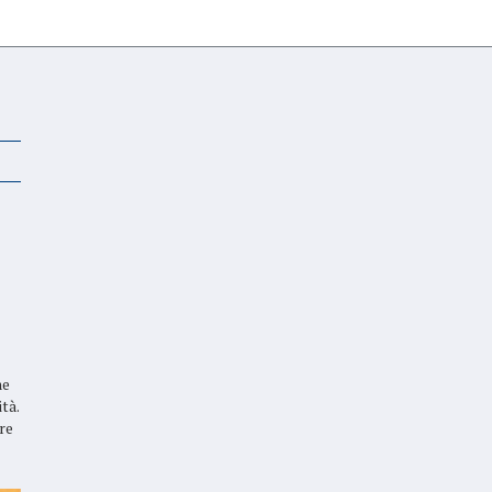
ne
tà.
re