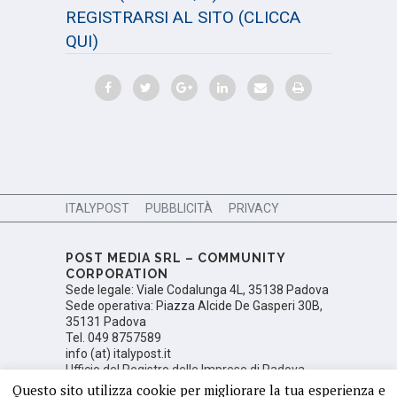
REGISTRARSI AL SITO
(CLICCA
QUI)
ITALYPOST
PUBBLICITÀ
PRIVACY
POST MEDIA SRL – COMMUNITY
CORPORATION
Sede legale: Viale Codalunga 4L, 35138 Padova
Sede operativa: Piazza Alcide De Gasperi 30B,
35131 Padova
Tel. 049 8757589
info (at) italypost.it
Ufficio del Registro delle Imprese di Padova,
Numero di iscrizione PD 350106; Partita Iva:
Questo sito utilizza cookie per migliorare la tua esperienza e