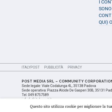
I CO
SONO 
CONTE
QUI)
O
ITALYPOST
PUBBLICITÀ
PRIVACY
POST MEDIA SRL – COMMUNITY CORPORATIO
Sede legale: Viale Codalunga 4L, 35138 Padova
Sede operativa: Piazza Alcide De Gasperi 30B, 35131 Pa
Tel. 049 8757589
info (at) italypost.it
Ufficio del Registro delle Imprese di Padova, Numero di i
Questo sito utilizza cookie per migliorare la tu