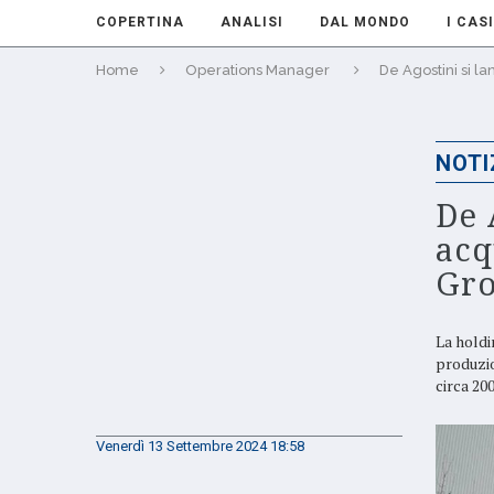
COPERTINA
ANALISI
DAL MONDO
I CASI
Home
Operations Manager
De Agostini si l
NOTI
De 
acq
Gr
La holdi
produzio
circa 20
Venerdì 13 Settembre 2024 18:58