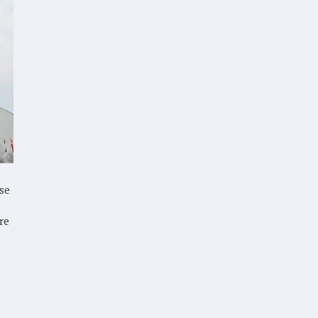
se
re