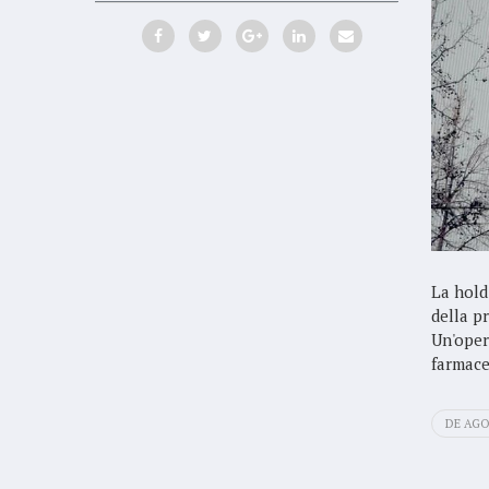
La hold
della pr
Un'oper
farmace
DE AGO