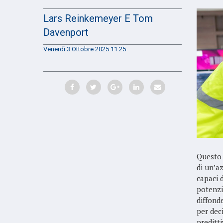
Lars Reinkemeyer E Tom
Davenport
Venerdì 3 Ottobre 2025 11:25
Questo a
di un’a
capaci d
potenzia
diffond
per deci
preditt