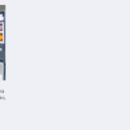
ità
vi,