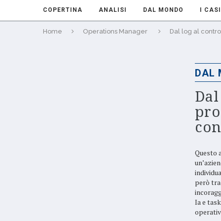
COPERTINA
ANALISI
DAL MONDO
I CASI
Home
Operations Manager
Dal log al contro
DAL
Dal
pro
con
Questo ar
un’azien
individua
però trad
incoragg
Ia e tas
operativ