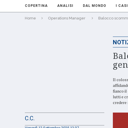
COPERTINA
ANALISI
DAL MONDO
I CASI
Home
Operations Manager
Balocco scommet
NOTI
Bal
gen
Il colos
affidand
fianco i
lutti e c
credere 
C.C.
Venerdì 12 Settembre 2025 12:37