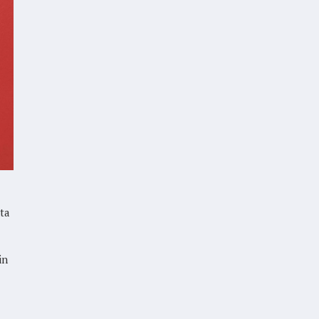
nta
in