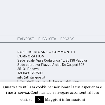
ITALYPOST
PUBBLICITÀ
PRIVACY
POST MEDIA SRL – COMMUNITY
CORPORATION
Sede legale: Viale Codalunga 4L, 35138 Padova
Sede operativa: Piazza Alcide De Gasperi 30B,
35131 Padova
Tel. 049 8757589
info (at) italypost.it
Ufficio del Registro delle Imprese di Padova,
Numero di iscrizione PD 350106; Partita Iva:
Questo sito utilizza cookie per migliorare la tua esperienza e
05425410288
i nostri servizi. Continuando a navigare acconsenti al loro
utilizzo.
Maggiori informazioni
Ok